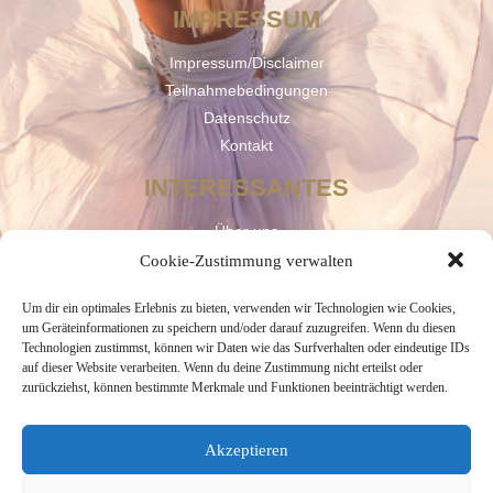
IMPRESSUM
Impressum/Disclaimer
Teilnahmebedingungen
Datenschutz
Kontakt
INTERESSANTES
Über uns
Services
Cookie-Zustimmung verwalten
Community
Um dir ein optimales Erlebnis zu bieten, verwenden wir Technologien wie Cookies,
Blog
um Geräteinformationen zu speichern und/oder darauf zuzugreifen. Wenn du diesen
Technologien zustimmst, können wir Daten wie das Surfverhalten oder eindeutige IDs
FOLGE UNS
auf dieser Website verarbeiten. Wenn du deine Zustimmung nicht erteilst oder
zurückziehst, können bestimmte Merkmale und Funktionen beeinträchtigt werden.
Akzeptieren